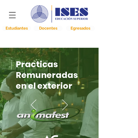
Estudiantes
Docentes
Egresados
Practicas
Remuneradas
en el exterior