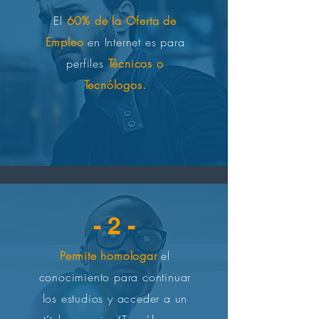
El
60% de la Oferta de
Empleo
en Internet es para
perfiles
Técnicos o
Tecnólogos.
- 2 -
Permite homologar
el
conocimiento para continuar
los estudios y acceder a un