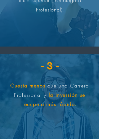
título superior (Tecnólogo o
Profesional).​
- 3 -
Cuesta menos
que una Carrera
Profesional y
la inversión se
recupera más rápido
.