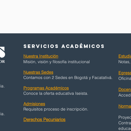
stitucional
SERVICIOS ACADÉMICOS
Nuestra Institución
Estudi
Misión, visión y filosofía institucional
Notas,
Nuestras Sedes
Egres
Contamos con 2 Sedes en Bogotá y Facatativá.
Oficin
ia.
Programas Académicos
Docen
Conoce la oferta educativa Iseista.
Acceda
Admisiones
Normat
Requisitos proceso de inscripción.
ia.
Proyec
Derechos Pecuniarios
Contra
educac