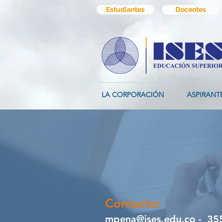
Estudiantes
Docentes
LA CORPORACIÓN
ASPIRANT
Contacto:
mpena@ises.edu.co
- 355