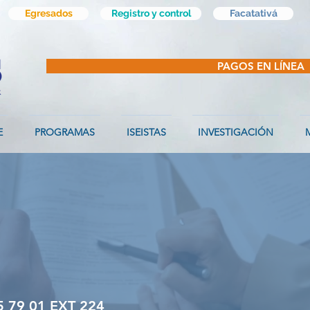
Egresados
Registro y control
Facatativá
PAGOS EN LÍNEA
E
PROGRAMAS
ISEISTAS
INVESTIGACIÓN
M
ACADÉMICA
 79 01 EXT 224