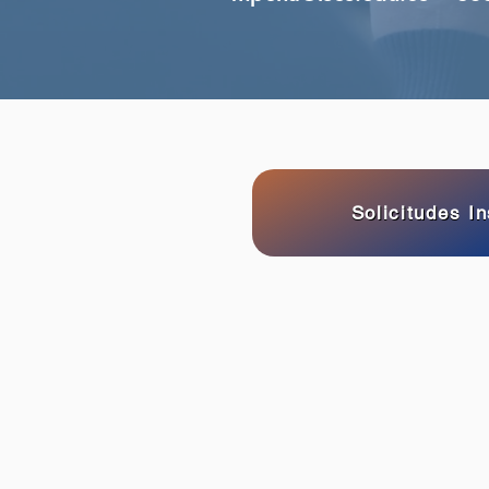
Solicitudes In
Pr
Ed