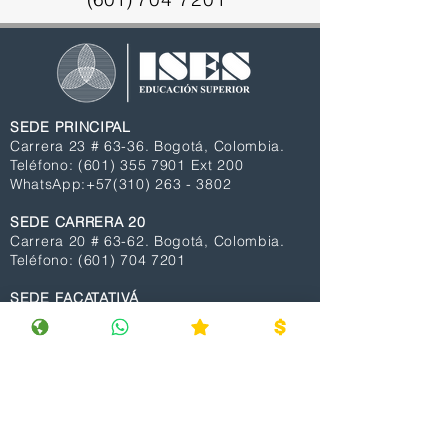
SEDE PRINCIPAL
Carrera 23 # 63-36. Bogotá, Colombia.
Teléfono:
(601) 355 7901
Ext 200
WhatsApp
:
+57(310) 263 - 3802
SEDE CARRERA 20
Carrera 20 # 63-62. Bogotá, Colombia.
Teléfono:
(601)
704 7201
SEDE FACATATIVÁ
Calle 4 # 2 – 43. Facatativá, Colombia.
WhatsApp
:
+57 (312) 522 - 1912
CORREO INSTITUCIONAL Y DE
NOTIFICACIONES JUDICIALES
mavila@ises.edu.co
SERVICIOS ACADÉMICOS