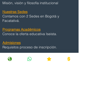
Misión, visión y filosofía institucional
Nuestras Sedes
Contamos con 2 Sedes en Bogotá y
Facatativá.
Programas Académicos
Conoce la oferta educativa Iseista.
Admisiones
Requisitos proceso de inscripción.
Derechos Pecuniarios
Formato Actos y Condiciones Inseguras
Estudiantes
Notas, asignaturas y evaluación docente.
Egresados
Oficina de Proyección Social.
Docentes