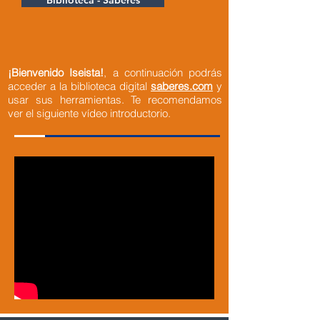
Biblioteca - Saberes
¡Bienvenido Iseista!
, a continuación podrás
acceder a la biblioteca digital
saberes.com
y
usar sus herramientas. Te recomendamos
ver el siguiente vídeo introductorio.