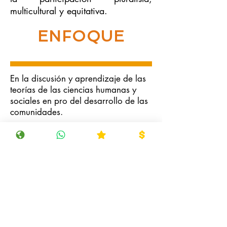
multicultural y equitativa.
ENFOQUE
En la discusión y aprendizaje de las
teorías de las ciencias humanas y
sociales en pro del desarrollo de las
comunidades.
ÉNFASIS
En la orientación de los procesos
para la organización de los grupos
humanos y de la formulación de
proyectos para atender las
necesidades básicas de los mismos