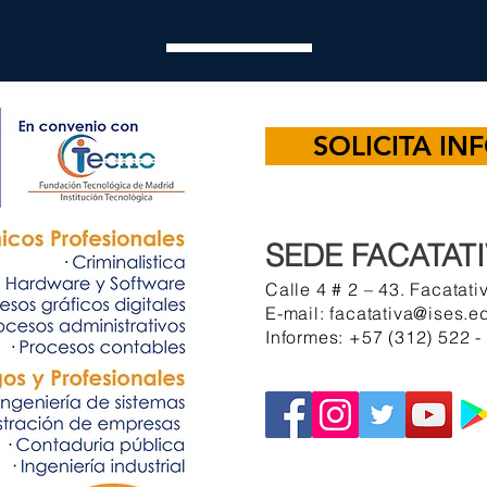
SOLICITA I
SEDE FACATAT
Calle 4 # 2 – 43. Facatat
E-mail:
facatativa@ises.e
Informes: +57 (312) 522 -