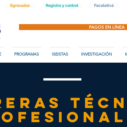
Egresados
Registro y control
Facatativá
PAGOS EN LÍNEA
E
PROGRAMAS
ISEISTAS
INVESTIGACIÓN
M
reras Técn
rofesional