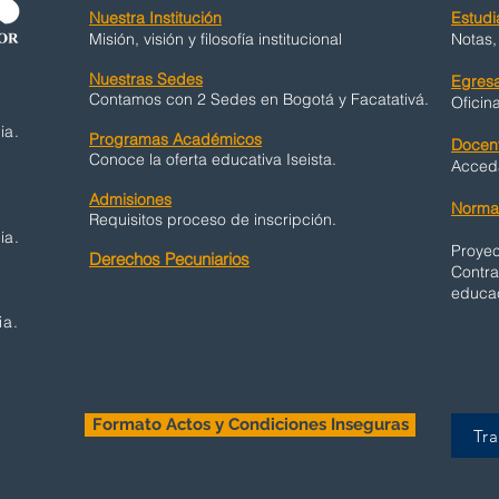
Nuestra Institución
Estudi
Misión, visión y filosofía institucional
Notas,
Nuestras Sedes
Egres
Contamos con 2 Sedes en Bogotá y Facatativá.
Oficin
ia.
Programas Académicos
Docen
Conoce la oferta educativa Iseista.
Acceda
Admisiones
Normat
Requisitos proceso de inscripción.
ia.
Proyec
Derechos Pecuniarios
Contra
educac
ia.
Formato Actos y Condiciones Inseguras
Tr