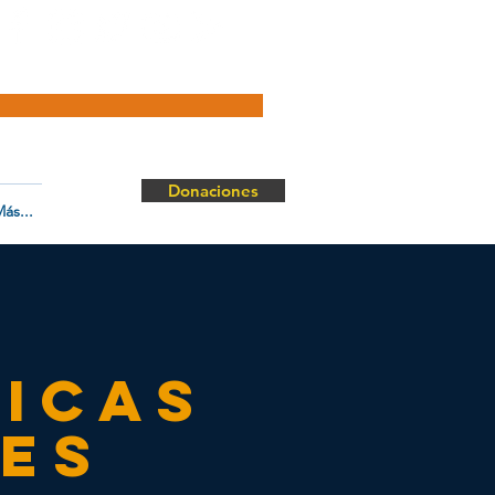
Donaciones
ás...
icas
es